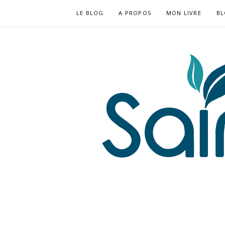
Aller
LE BLOG
A PROPOS
MON LIVRE
BL
au
contenu
APPRENDS À CALMER TA MALADIE AUTO-IM