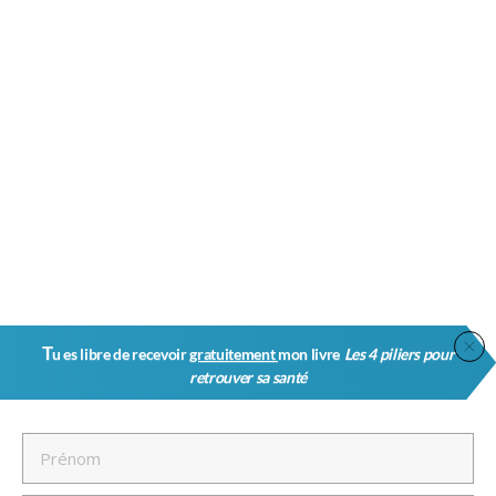
T
u es libre de recevoir
gratuitement
mon livre
Les 4 piliers pour
retrouver sa santé
Oups ! La Page Que Tu As