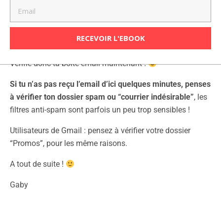
Merci de ton inscription pour recevoir l’ebook.
RECEVOIR L'EBOOK
Tu viens de recevoir le lien de téléchargement par email.
Vérifie donc ta boite email maintenant !
Si tu n’as pas reçu l’email d’ici quelques minutes, penses
à vérifier ton dossier spam ou “courrier indésirable”
, les
filtres anti-spam sont parfois un peu trop sensibles !
Utilisateurs de Gmail : pensez à vérifier votre dossier
“Promos”, pour les même raisons.
A tout de suite !
Gaby